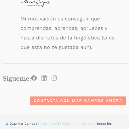
Mi motivación es conseguir que
comprendas, aprendas, apruebes y
hasta disfrutes de la lingüística (si es
que esta no te gustaba aún).
F
L
I
Sígueme:
a
i
n
c
n
s
e
k
t
b
e
a
CONTACTA CON MAR CAMPOS AHORA
o
d
g
o
i
r
k
n
a
m
© 2023 Mar Campos |
Aviso legal
|
Política de Privacidad
| Todos los