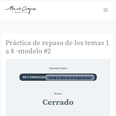
Ir
al
contenido
Práctica de repaso de los temas 1
a 8 -modelo #2
Current Status
NOT ENROLLED
Enroll in this curso to get access
Precio
Cerrado