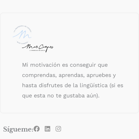
Mi motivación es conseguir que
comprendas, aprendas, apruebes y
hasta disfrutes de la lingüística (si es
que esta no te gustaba aún).
F
L
I
Sígueme:
a
i
n