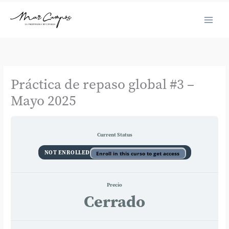
Ir
al
contenido
Práctica de repaso global #3 –
Mayo 2025
Current Status
NOT ENROLLED
Enroll in this curso to get access
Precio
Cerrado