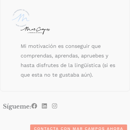
Mi motivación es conseguir que
comprendas, aprendas, apruebes y
hasta disfrutes de la lingüística (si es
que esta no te gustaba aún).
F
L
I
Sígueme:
a
i
n
c
n
s
e
k
t
b
e
a
CONTACTA CON MAR CAMPOS AHORA