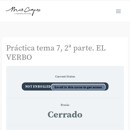
Ir
al
contenido
Práctica tema 7, 2ª parte. EL
VERBO
Current Status
NOT ENROLLED
Enroll in this curso to get access
Precio
Cerrado