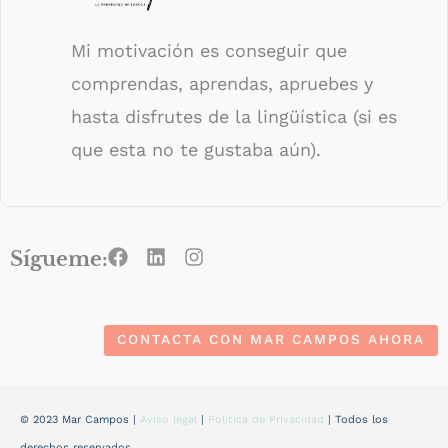
Mi motivación es conseguir que
comprendas, aprendas, apruebes y
hasta disfrutes de la lingüística (si es
que esta no te gustaba aún).
F
L
I
Sígueme:
a
i
n
c
n
s
e
k
t
b
e
a
CONTACTA CON MAR CAMPOS AHORA
o
d
g
o
i
r
k
n
a
m
© 2023 Mar Campos |
Aviso legal
|
Política de Privacidad
| Todos los
derechos reservados